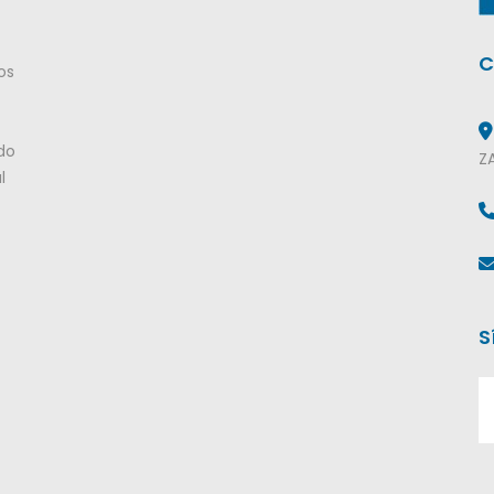
C
os
do
Z
l
S