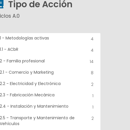
Tipo de Acción
iclos A.0
1 - Metodologías activas
4
1.1 - ACbR
4
2 - Familia profesional
14
2.1 - Comercio y Marketing
8
2.2 - Electricidad y Electrónica
2
2.3 - Fabricación Mecánica
1
2.4 - Instalación y Mantenimiento
1
2.5 - Transporte y Mantenimiento de
2
Vehículos