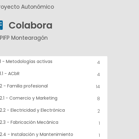
royecto Autonómico
Colabora
PIFP Montearagón
1 - Metodologías activas
4
1.1 - ACbR
4
2 - Familia profesional
14
2.1 - Comercio y Marketing
8
2.2 - Electricidad y Electrónica
2
2.3 - Fabricación Mecánica
1
2.4 - Instalación y Mantenimiento
1