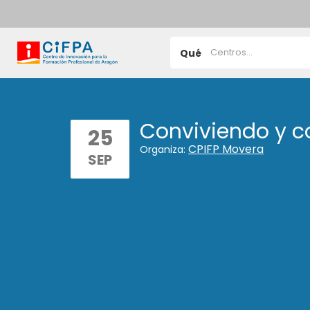
Qué
Conviviendo y 
25
CPIFP Movera
Organiza:
SEP