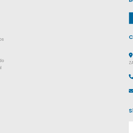
C
os
do
Z
l
S