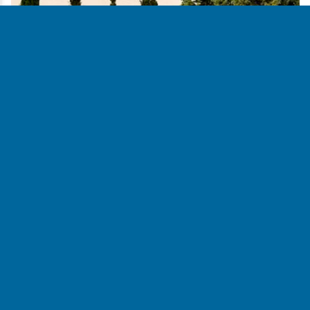
CPIFP Pirámide
CPIFP
Huesca