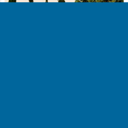
CPIFP Pirámide
CPIFP
Huesca