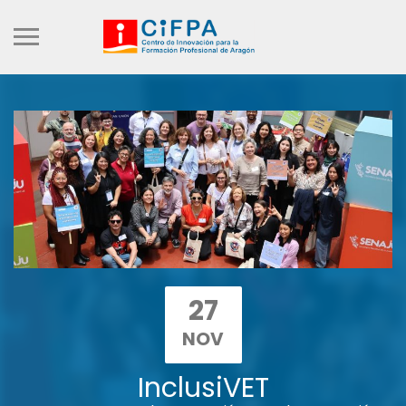
27
NOV
InclusiVET