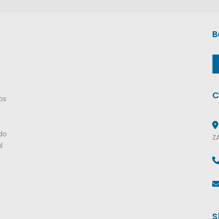
B
C
os
do
Z
l
S