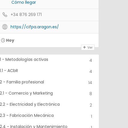
Cómo llegar
+34 876 269 171
https://cifpa.aragon.es/
Hoy
Ver
1 - Metodologías activas
4
Almacén Y Factoría...
Inclu
Centro De Innovación...
Cent
1.1 - ACbR
4
Proyecto de Innovación
Proy
Proyecto Nacional
Conviv
2 - Familia profesional
14
Era
19/01/2026
2.1 - Comercio y Marketing
27/1
8
2.2 - Electricidad y Electrónica
2
2.3 - Fabricación Mecánica
1
2.4 - Instalación y Mantenimiento
1