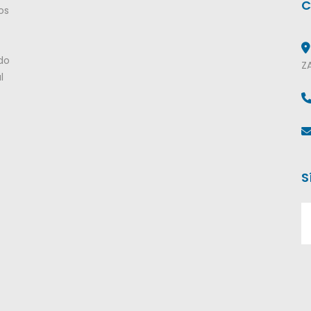
C
os
do
Z
l
S