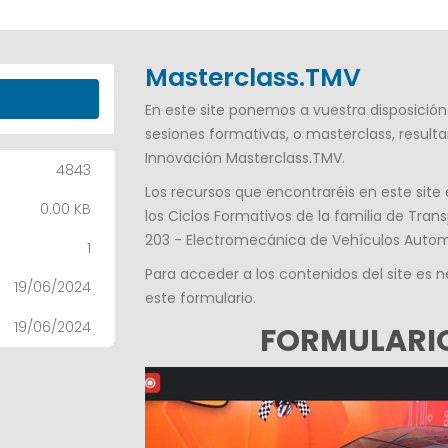
Masterclass.TMV
En este site ponemos a vuestra disposición 
sesiones formativas, o masterclass, result
Innovación
Masterclass.TMV
.
4843
Los recursos que encontraréis en este site 
0.00 KB
los Ciclos Formativos de la familia de Tra
203
-
Electromecánica
de Vehículos Autom
1
Para acceder a los contenidos del site es 
19/06/2024
este formulario.
19/06/2024
FORMULARIO