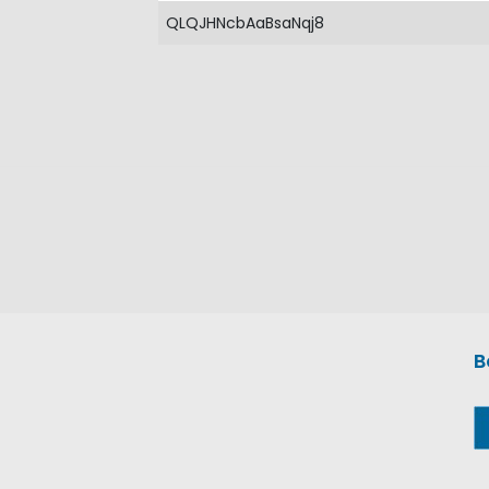
QLQJHNcbAaBsaNqj8
B