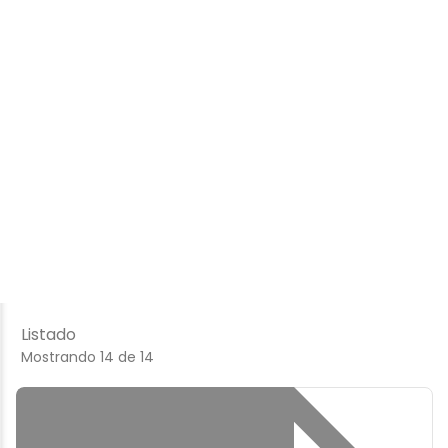
Listado
Mostrando 14 de 14